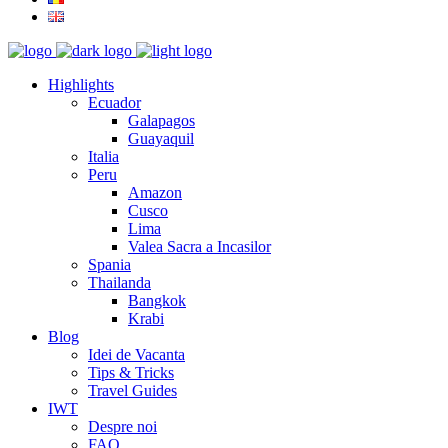
Highlights
Ecuador
Galapagos
Guayaquil
Italia
Peru
Amazon
Cusco
Lima
Valea Sacra a Incasilor
Spania
Thailanda
Bangkok
Krabi
Blog
Idei de Vacanta
Tips & Tricks
Travel Guides
IWT
Despre noi
FAQ