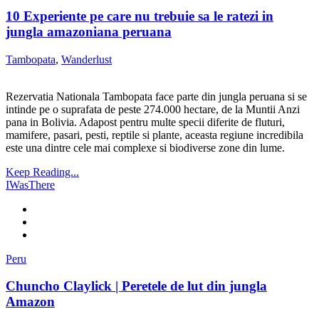
10 Experiente pe care nu trebuie sa le ratezi in
jungla amazoniana peruana
Tambopata
,
Wanderlust
Rezervatia Nationala Tambopata face parte din jungla peruana si se
intinde pe o suprafata de peste 274.000 hectare, de la Muntii Anzi
pana in Bolivia. Adapost pentru multe specii diferite de fluturi,
mamifere, pasari, pesti, reptile si plante, aceasta regiune incredibila
este una dintre cele mai complexe si biodiverse zone din lume.
Keep Reading...
IWasThere
Peru
Chuncho Claylick | Peretele de lut din jungla
Amazon