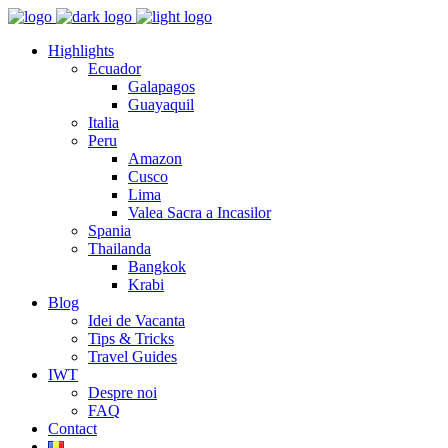
Highlights
Ecuador
Galapagos
Guayaquil
Italia
Peru
Amazon
Cusco
Lima
Valea Sacra a Incasilor
Spania
Thailanda
Bangkok
Krabi
Blog
Idei de Vacanta
Tips & Tricks
Travel Guides
IWT
Despre noi
FAQ
Contact