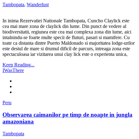
Tambopata
,
Wanderlust
In inima Rezervatiei Nationale Tambopata, Cuncho Claylick este
cea mai mare zona de claylick din lume. Din punct de vedere al
biodiversitatii, regiunea este cea mai complexa zona din lume, aici
intalnindu-se foarte multe specii de fluturi, pasari si mamifere. Cu
toate ca distanta dintre Puerto Maldonado si majoritatea lodge-urilor
este destul de mare si drumul dificil de parcurs, intreaga zona este
spectaculoasa iar vizitarea unui clay lick este o experienta unica,
Keep Reading...
IWasThere
Peru
Observarea caimanilor pe timp de noapte in jungla
amazoniana
Tambopata