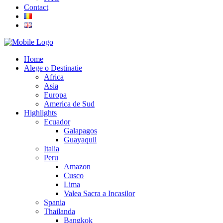
Contact
Home
Alege o Destinatie
Africa
Asia
Europa
America de Sud
Highlights
Ecuador
Galapagos
Guayaquil
Italia
Peru
Amazon
Cusco
Lima
Valea Sacra a Incasilor
Spania
Thailanda
Bangkok