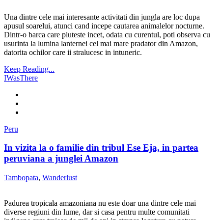
Una dintre cele mai interesante activitati din jungla are loc dupa
apusul soarelui, atunci cand incepe cautarea animalelor nocturne.
Dintr-o barca care pluteste incet, odata cu curentul, poti observa cu
usurinta la lumina lanternei cel mai mare pradator din Amazon,
datorita ochilor care ii stralucesc in intuneric.
Keep Reading...
IWasThere
Peru
In vizita la o familie din tribul Ese Eja, in partea
peruviana a junglei Amazon
Tambopata
,
Wanderlust
Padurea tropicala amazoniana nu este doar una dintre cele mai
diverse regiuni din lume, dar si casa pentru multe comunitati