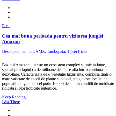
Peru
Cea mai buna perioada pentru vizitarea junglei
Amazon
Descopera mai mult AMZ
,
Tambopata
,
Tips&Tricks
Bazinul Amazonului este un ecosistem complex si unic in lume,
special prin faptul ca de milioane de ani se afla intr-o continua
dezvoltare. Caracterizata de o vegetatie luxurianta, compusa dintr-o
mare varietate de specii de plante si copaci, jungla este locuita de
populatii indigene de cel putin 10.000 de ani, in conditii de umiditate
ridicata si ploi tropicale puternice.
Keep Reading...
IWasThere