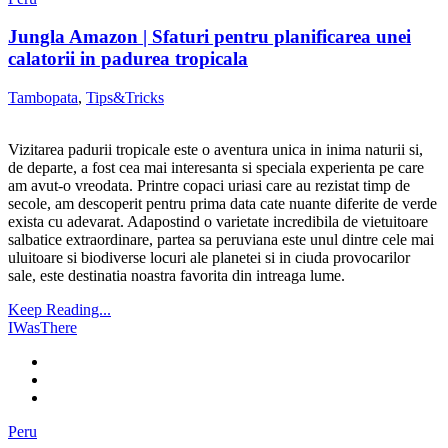
Jungla Amazon | Sfaturi pentru planificarea unei
calatorii in padurea tropicala
Tambopata
,
Tips&Tricks
Vizitarea padurii tropicale este o aventura unica in inima naturii si,
de departe, a fost cea mai interesanta si speciala experienta pe care
am avut-o vreodata. Printre copaci uriasi care au rezistat timp de
secole, am descoperit pentru prima data cate nuante diferite de verde
exista cu adevarat. Adapostind o varietate incredibila de vietuitoare
salbatice extraordinare, partea sa peruviana este unul dintre cele mai
uluitoare si biodiverse locuri ale planetei si in ciuda provocarilor
sale, este destinatia noastra favorita din intreaga lume.
Keep Reading...
IWasThere
Peru