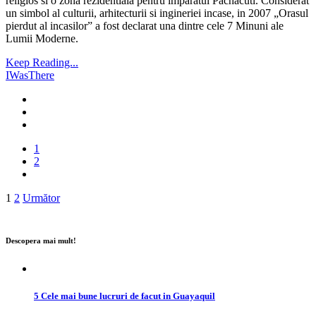
religios si o zona rezidentiala pentru imparatul Pachacuti. Considerat
un simbol al culturii, arhitecturii si ingineriei incase, in 2007 „Orasul
pierdut al incasilor” a fost declarat una dintre cele 7 Minuni ale
Lumii Moderne.
Keep Reading...
IWasThere
1
2
Paginație
1
2
Următor
articole
Descopera mai mult!
5 Cele mai bune lucruri de facut in Guayaquil