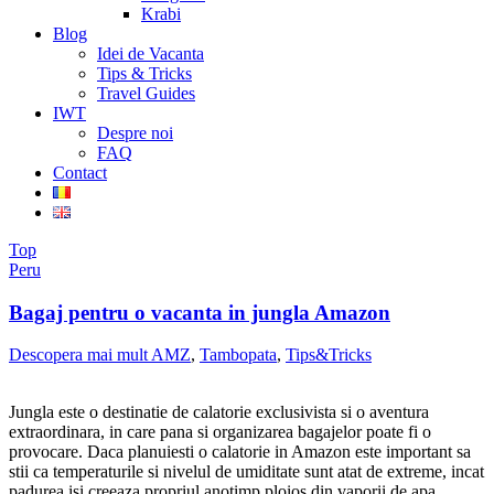
Krabi
Blog
Idei de Vacanta
Tips & Tricks
Travel Guides
IWT
Despre noi
FAQ
Contact
Top
Peru
Bagaj pentru o vacanta in jungla Amazon
Descopera mai mult AMZ
,
Tambopata
,
Tips&Tricks
Jungla este o destinatie de calatorie exclusivista si o aventura
extraordinara, in care pana si organizarea bagajelor poate fi o
provocare. Daca planuiesti o calatorie in Amazon este important sa
stii ca temperaturile si nivelul de umiditate sunt atat de extreme, incat
padurea isi creeaza propriul anotimp ploios din vaporii de apa