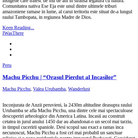
indigene care traiesc de mii de ani in stransa legatura cu natura.
Comunitatea nativa Ese Eja este unul dintre ultimele triburi
amazoniene ramase in lume, al carui teritoriu este situat de-a lungul
raului Tambopata, in regiunea Madre de Dios.
Keep Reading...
IWasThere
Peru
Machu Picchu | “Orasul Pierdut al Incasilor”
Machu Picchu
,
Valea Urubamba
,
Wanderlust
Inconjurata de Anzii peruvieni, la 2430m altitudine deasupra raului
Urubamba se afla Machu Picchu, una dintre cele mai spectaculoase
descoperiri arheologice din America Latina. Incasii au construit
cetatea in jurul anului 1450 dar au abandonat-o un secol mai tarziu,
in timpul cuceririi spaniole. Desi scopul sau exact a ramas inca
necunoscut, Machu Picchu a fost cel mai probabil un sanctuar