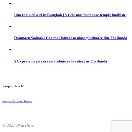
Itinerariu de o zi in Bangkok | 5 Cele mai frumoase temple budhiste
Damnoen Saduak | Cea mai faimoasa piata plutitoare din Thailanda
5 Experiente pe care nu trebuie sa le ratezi in Thailanda
Keep in Touch!
Instagram
Facebook
Pinterest
© 2021 IWasThere